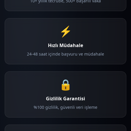
10+ yıllık tecrübe, 500+ başarılı vaka
⚡
Hızlı Müdahale
24-48 saat içinde başvuru ve müdahale
🔒
Gizlilik Garantisi
%100 gizlilik, güvenli veri işleme