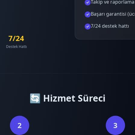
Takip ve raporlama
Başarı garantisi (üc
7/24 destek hattı
7/24
Destek Hattı
🔄 Hizmet Süreci
2
3