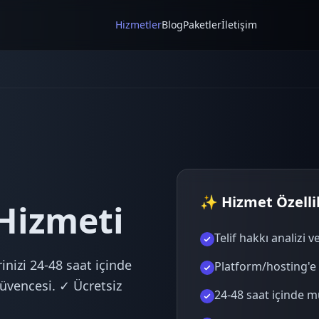
Hizmetler
Blog
Paketler
İletişim
✨ Hizmet Özellik
Hizmeti
Telif hakkı analizi 
inizi 24-48 saat içinde
Platform/hosting'e
güvencesi. ✓ Ücretsiz
24-48 saat içinde 