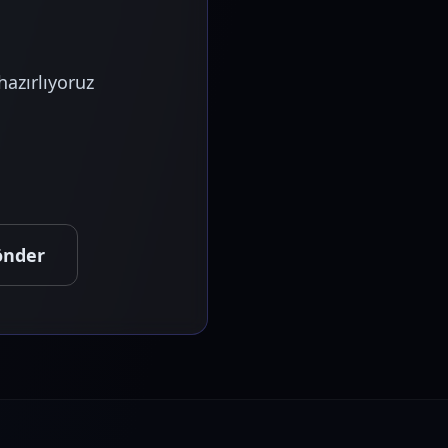
hazırlıyoruz
önder