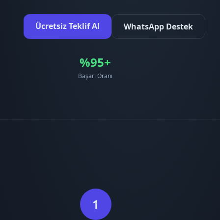
Ücretsiz Teklif Al
WhatsApp Destek
%95+
Başarı Oranı
1