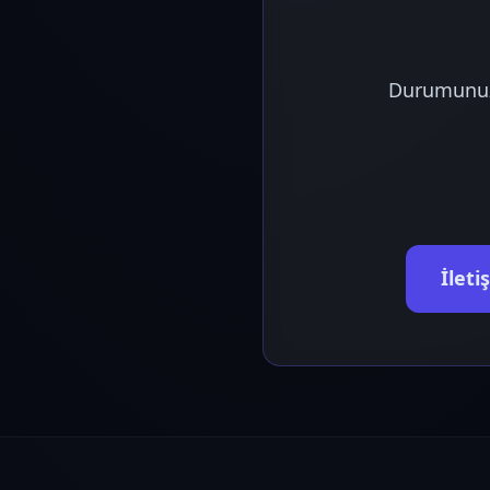
Durumunuzu 
İlet