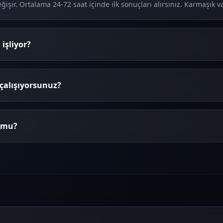
şir. Ortalama 24-72 saat içinde ilk sonuçları alırsınız. Karmaşık vak
 işliyor?
çalışıyorsunuz?
r mu?