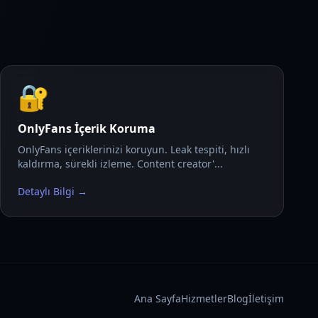
🔐
OnlyFans İçerik Koruma
OnlyFans içeriklerinizi koruyun. Leak tespiti, hızlı
kaldırma, sürekli izleme. Content creator'...
Detaylı Bilgi →
Ana Sayfa
Hizmetler
Blog
İletişim