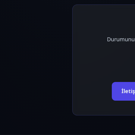
Durumunuzu 
İlet