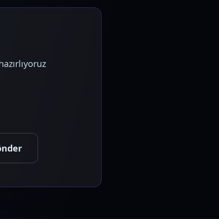
hazırlıyoruz
önder