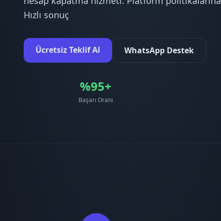
hesap kapatma hizmeti. Platform politikaların
Hızlı sonuç
Ücretsiz Teklif Al
WhatsApp Destek
%95+
Başarı Oranı