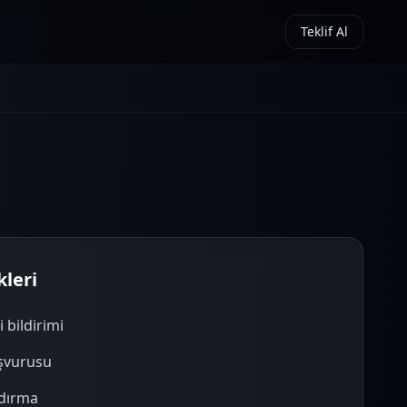
Teklif Al
leri
i bildirimi
şvurusu
ldırma