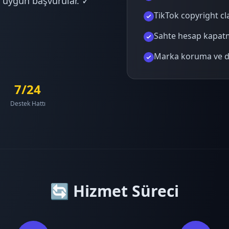
a uygun başvurular. ✓
TikTok copyright cl
Sahte hesap kapatm
Marka koruma ve 
7/24
Destek Hattı
🔄 Hizmet Süreci