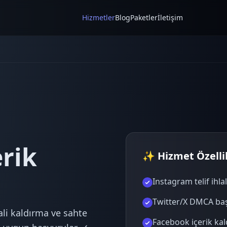
Hizmetler
Blog
Paketler
İletişim
rik
✨ Hizmet Özellik
Instagram telif ihlal
Twitter/X DMCA ba
lali kaldırma ve sahte
Facebook içerik ka