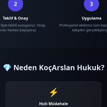
2
3
Teklif & Onay
Uygulama
 fiyat teklifi sunuyoruz. Onay
Profesyonel ekibimiz tüm baş
nrası hemen başlıyoruz
takipleri gerçekleştiri
💎 Neden KoçArslan Hukuk?
⚡
Hızlı Müdahale