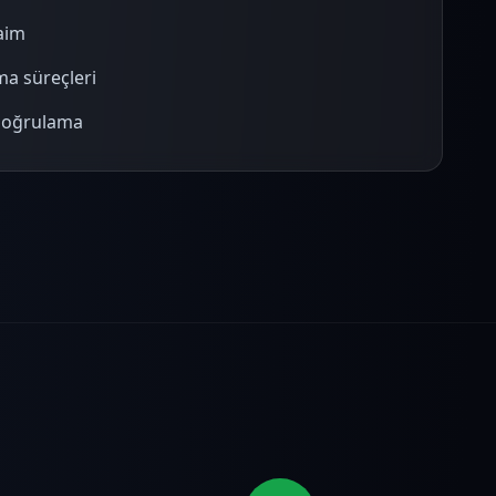
aim
a süreçleri
doğrulama