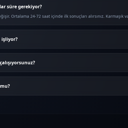
dar süre gerekiyor?
şir. Ortalama 24-72 saat içinde ilk sonuçları alırsınız. Karmaşık vak
 işliyor?
çalışıyorsunuz?
r mu?